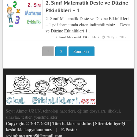
2. Sınıf Matematik Deste ve Düzine
Etkinlikleri – 1
2. Sınıf Matematik Deste ve Düzine Etkinlikleri
– 1 pdf formatında ekten indirebilirsiniz. Deste
ve Düzine Etkinlikleri 1..
2. Sınıf Matematik Etkinlikleri
28 Eylül 2017
1
2
Sonraki ›
Seyit Ahmet UZUN, teknoloji haberleri, eğitim dosyaları, ilkokul,
sınavlar, testler, yönetmelikler
Copyright © 2017-2023 | Tüm hakları saklıdır. | Sitemizin içeriği
kesinlikle kopyalanamaz. | E-Posta:
seyitahmetuzun50@gmail.com