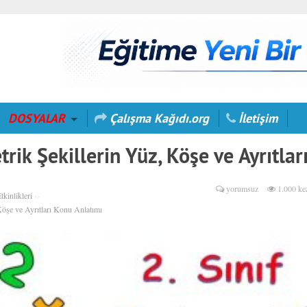
DOSYALAR
Çalışma Kağıdı.org
İletişim
trik Şekillerin Yüz, Köşe ve Ayrıtlar
ı
yorumsuz
1.000 ke
tkinlikleri
››
Köşe ve Ayrıtları Konu Anlatımı