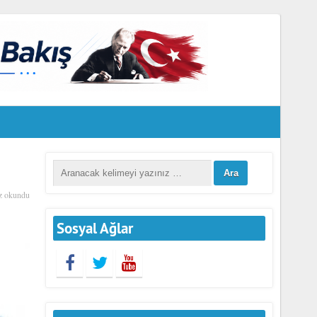
ı
z okundu
Sosyal Ağlar