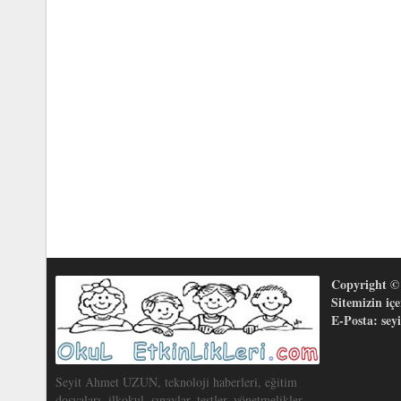
Copyright © 
Sitemizin iç
E-Posta: se
Seyit Ahmet UZUN, teknoloji haberleri, eğitim
dosyaları, ilkokul, sınavlar, testler, yönetmelikler