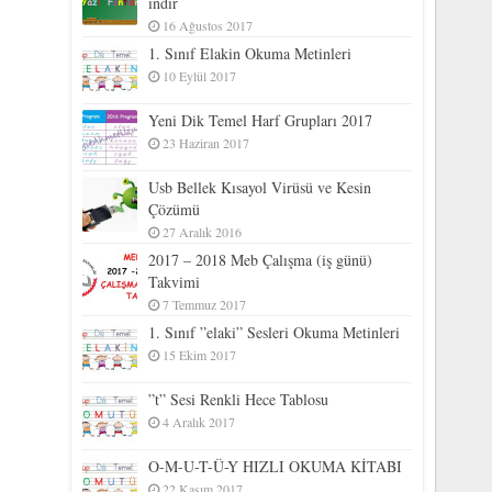
indir
16 Ağustos 2017
1. Sınıf Elakin Okuma Metinleri
10 Eylül 2017
Yeni Dik Temel Harf Grupları 2017
23 Haziran 2017
Usb Bellek Kısayol Virüsü ve Kesin
Çözümü
27 Aralık 2016
2017 – 2018 Meb Çalışma (iş günü)
Takvimi
7 Temmuz 2017
1. Sınıf ”elaki” Sesleri Okuma Metinleri
15 Ekim 2017
”t” Sesi Renkli Hece Tablosu
4 Aralık 2017
O-M-U-T-Ü-Y HIZLI OKUMA KİTABI
22 Kasım 2017