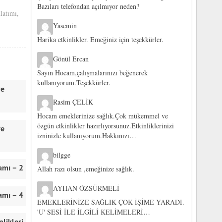
Bazıları telefondan açılmıyor neden?
nlatımı
,
Yasemin
Harika etkinlikler. Emeğiniz için teşekkürler.
Gönül Ercan
Sayın Hocam,çalışmalarınızı beğenerek
kullanıyorum.Teşekkürler.
ve
Rasim ÇELİK
Hocam emeklerinize sağlık.Çok mükemmel ve
özgün etkinlikler hazırlıyorsunuz.Etkinliklerinizi
ve
izninizle kullanıyorum.Hakkınızı…
bilgge
amı – 2
Allah razı olsun ,emeğinize sağlık.
AYHAN ÖZSÜRMELİ
amı – 4
EMEKLERİNİZE SAĞLIK ÇOK İŞİME YARADI.
'U' SESİ İLE İLGİLİ KELİMELERİ…
nlikleri