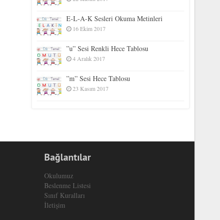
E-L-A-K Sesleri Okuma Metinleri
16 Ekim 2017
”u” Sesi Renkli Hece Tablosu
4 Aralık 2017
”m” Sesi Hece Tablosu
23 Kasım 2017
Bağlantılar
Okulumuz
Beslenme Listesi
Sınıf Kuralları
İletişim