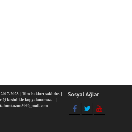
2017-2023 | Tüm hakları saklıdır. |
Sosyal Ağlar
eriği kesinlikle kopyalanamaz. |
yitahmetuzun50@gmail.com