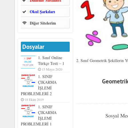
Dinleme Metinleri
Okul Şarkıları
Diğer Sitelerim
Dosyalar
1. Sınıf Online
2. Sınıf Geometrik Şekillerin Y
Türkçe Testi – 1
15 Mayıs 2020
1. SINIF
Geometrik 
ÇIKARMA
İŞLEMİ
PROBLEMLERİ 2
18 Ekim 2019
1. SINIF
ÇIKARMA
Sosyal Me
İŞLEMİ
PROBLEMLERİ 1