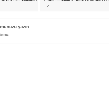
– 2
umunuzu yazın
ısınız.