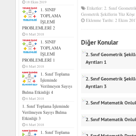
18 Ekim 2019
Etiketler:
2. Sınıf Geometrik
1. SINIF
Geometrik Şekillerin Yüz Köşe 
TOPLAMA
Eklenme Tarihi: 2 Ekim 201
İŞLEMİ
PROBLEMLERİ 2
6 Mart 2018
Diğer Konular
1. SINIF
TOPLAMA
2. Sınıf Geometrik Şekil
İŞLEMİ
PROBLEMLERİ 1
Ayrıtları 1
6 Mart 2018
1. Sınıf Toplama
2. Sınıf Geometrik Şekil
İşleminde
Ayrıtları 3
Verilmeyen Sayıyı
Bulma Etkinliği 4
6 Mart 2018
2. Sınıf Matematik Onluk
1. Sınıf Toplama İşleminde
Verilmeyen Sayıyı Bulma
Etkinliği 3
2. Sınıf Matematik Onluk
6 Mart 2018
1. Sınıf Toplama
2. Sınıf Matematik Deste