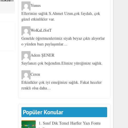
Yunus
Ellerinize sağlık S.Ahmet Uzun,çok faydalı, çok
güzel etkinlikler var.
WoKaLiSstT
Genelde öğretmenlerimiz siyah beyaz çıktı alıyorlar
o yüzden bazı paylaşımlar…
Adem ŞENER
Sayfanızı çok beğendim.Elinize yüreğinize sağlık.
Ceren
Etkinlkler çok iyi emeğinize sağlık. Fakat heceler
renkli olsa daha…
Popüler Konular
1. Sınıf Dik Temel Harfler Yazı Fontu