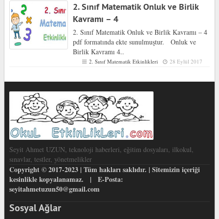
2. Sınıf Matematik Onluk ve Birlik
Kavramı – 4
2. Sınıf Matematik Onluk ve Birlik Kavramı – 4
pdf formatında ekte sunulmuştur. Onluk ve
Birlik Kavramı 4..
2. Sınıf Matematik Etkinlikleri
28 Eylül 2017
Seyit Ahmet UZUN, teknoloji haberleri, eğitim dosyaları, ilkokul,
sınavlar, testler, yönetmelikler
Copyright © 2017-2023 | Tüm hakları saklıdır. | Sitemizin içeriği
kesinlikle kopyalanamaz. | E-Posta:
seyitahmetuzun50@gmail.com
Sosyal Ağlar