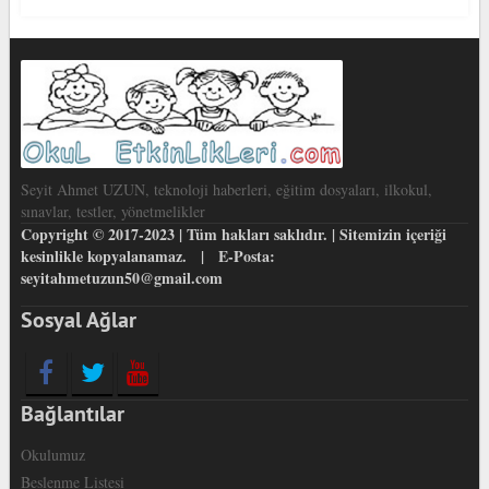
Seyit Ahmet UZUN, teknoloji haberleri, eğitim dosyaları, ilkokul,
sınavlar, testler, yönetmelikler
Copyright © 2017-2023 | Tüm hakları saklıdır. | Sitemizin içeriği
kesinlikle kopyalanamaz. | E-Posta:
seyitahmetuzun50@gmail.com
Sosyal Ağlar
Bağlantılar
Okulumuz
Beslenme Listesi