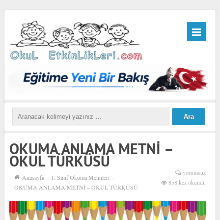
OKUMA ANLAMA METNİ –
OKUL TÜRKÜSÜ
yorumsuz
Anasayfa
››
1. Sınıf Okuma Metinleri
››
858 kez okundu
OKUMA ANLAMA METNİ – OKUL TÜRKÜSÜ