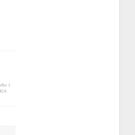
rfler 1.
RGA