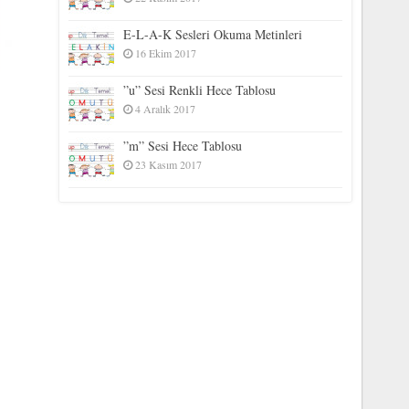
E-L-A-K Sesleri Okuma Metinleri
16 Ekim 2017
”u” Sesi Renkli Hece Tablosu
4 Aralık 2017
”m” Sesi Hece Tablosu
23 Kasım 2017