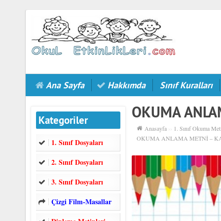
Ana Sayfa
Hakkımda
Sınıf Kuralları
OKUMA ANLAM
Kategoriler
Anasayfa
››
1. Sınıf Okuma Meti
OKUMA ANLAMA METNİ – K
1. Sınıf Dosyaları
2. Sınıf Dosyaları
3. Sınıf Dosyaları
Çizgi Film-Masallar