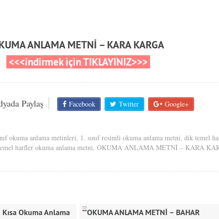
KUMA ANLAMA METNİ – KARA KARGA
<<<indirmek için TIKLAYINIZ>>>
dyada Paylaş
Facebook
Twitter
Google+
ınıf okuma anlama metinleri
,
1. sınıf resimli okuma anlama metni
,
dik temel ha
temel harfler okuma anlama metni
,
OKUMA ANLAMA METNİ – KARA KA
8
Kısa Okuma Anlama
OKUMA ANLAMA METNİ – BAHAR