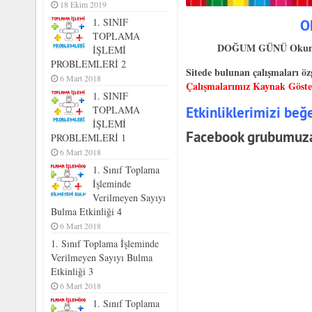
18 Ekim 2019
1. SINIF
O
TOPLAMA
DOĞUM GÜNÜ Okuma an
İŞLEMİ
PROBLEMLERİ 2
Sitede bulunan çalışmaları öz
6 Mart 2018
Çalışmalarımız Kaynak Göster
1. SINIF
Etkinliklerimizi be
TOPLAMA
İŞLEMİ
Facebook grubumuza
PROBLEMLERİ 1
6 Mart 2018
1. Sınıf Toplama
İşleminde
Verilmeyen Sayıyı
Bulma Etkinliği 4
6 Mart 2018
1. Sınıf Toplama İşleminde
Verilmeyen Sayıyı Bulma
Etkinliği 3
6 Mart 2018
1. Sınıf Toplama