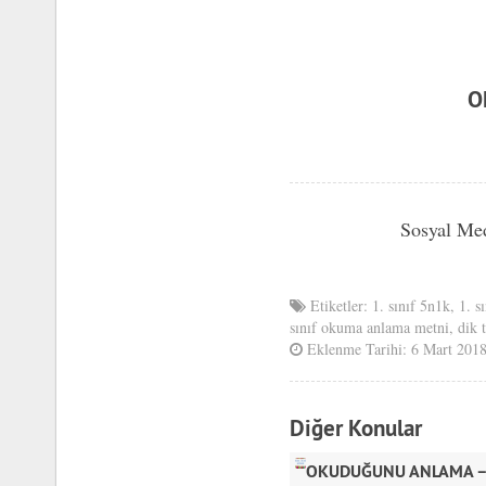
O
Sosyal Me
Etiketler:
1. sınıf 5n1k
,
1. s
sınıf okuma anlama metni
,
dik 
Eklenme Tarihi: 6 Mart 201
Diğer Konular
OKUDUĞUNU ANLAMA – 