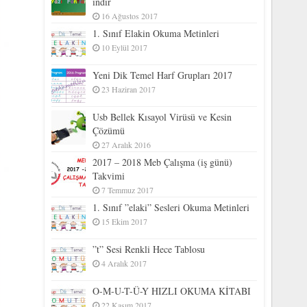
indir
16 Ağustos 2017
1. Sınıf Elakin Okuma Metinleri
10 Eylül 2017
Yeni Dik Temel Harf Grupları 2017
23 Haziran 2017
Usb Bellek Kısayol Virüsü ve Kesin
Çözümü
27 Aralık 2016
2017 – 2018 Meb Çalışma (iş günü)
Takvimi
7 Temmuz 2017
1. Sınıf ”elaki” Sesleri Okuma Metinleri
15 Ekim 2017
”t” Sesi Renkli Hece Tablosu
4 Aralık 2017
O-M-U-T-Ü-Y HIZLI OKUMA KİTABI
22 Kasım 2017