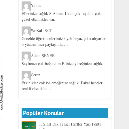
Yunus
Ellerinize sağlık S.Ahmet Uzun,çok faydalı, çok
güzel etkinlikler var.
WoKaLiSstT
Genelde öğretmenlerimiz siyah beyaz çıktı alıyorlar
o yüzden bazı paylaşımlar…
Adem ŞENER
Sayfanızı çok beğendim.Elinize yüreğinize sağlık.
Ceren
Etkinlkler çok iyi emeğinize sağlık. Fakat heceler
renkli olsa daha…
Popüler Konular
1. Sınıf Dik Temel Harfler Yazı Fontu