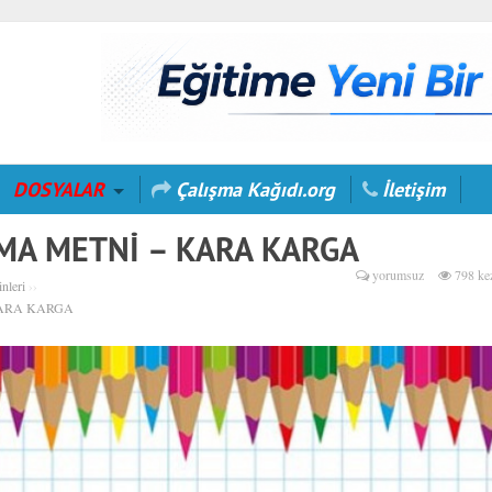
DOSYALAR
Çalışma Kağıdı.org
İletişim
A METNİ – KARA KARGA
yorumsuz
798 ke
nleri
››
ARA KARGA