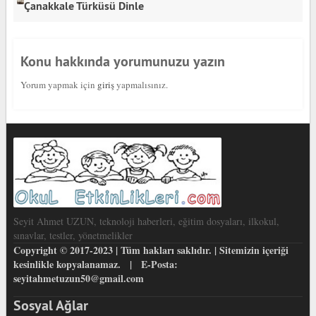
Çanakkale Türküsü Dinle
Konu hakkında yorumunuzu yazın
Yorum yapmak için
giriş
yapmalısınız.
Seyit Ahmet UZUN, teknoloji haberleri, eğitim dosyaları, ilkokul,
sınavlar, testler, yönetmelikler
Copyright © 2017-2023 | Tüm hakları saklıdır. | Sitemizin içeriği
kesinlikle kopyalanamaz. | E-Posta:
seyitahmetuzun50@gmail.com
Sosyal Ağlar