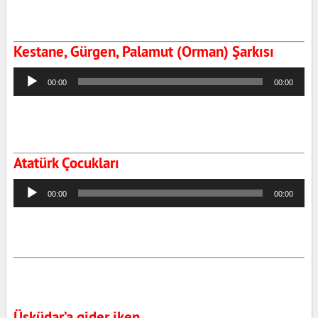
Kestane, Gürgen, Palamut (Orman) Şarkısı
Ses
00:00
00:00
oynatıcı
Atatürk Çocukları
Ses
00:00
00:00
oynatıcı
Üsküdar’a gider iken