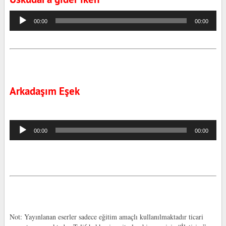
Ses
00:00
00:00
oynatıcı
Arkadaşım Eşek
Ses
00:00
00:00
oynatıcı
Not: Yayınlanan eserler sadece eğitim amaçlı kullanılmaktadır ticari