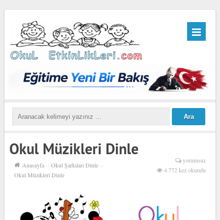
Okul Müzikleri Dinle
yorumsuz
Anasayfa
››
Okul Şarkıları Dinle
››
4.772 kez okundu
Okul Müzikleri Dinle