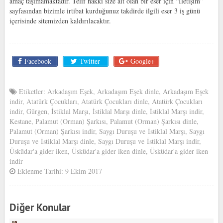
amaç taşımamaktadır. Telif hakkı size ait olan bir eser için “İletişim”
sayfasından bizimle irtibat kurduğunuz takdirde ilgili eser 3 iş günü
içerisinde sitemizden kaldırılacaktır.
Facebook
Twitter
Google+
Etiketler:
Arkadaşım Eşek
,
Arkadaşım Eşek dinle
,
Arkadaşım Eşek
indir
,
Atatürk Çocukları
,
Atatürk Çocukları dinle
,
Atatürk Çocukları
indir
,
Gürgen
,
İstiklal Marşı
,
İstiklal Marşı dinle
,
İstiklal Marşı indir
,
Kestane
,
Palamut (Orman) Şarkısı
,
Palamut (Orman) Şarkısı dinle
,
Palamut (Orman) Şarkısı indir
,
Saygı Duruşu ve İstiklal Marşı
,
Saygı
Duruşu ve İstiklal Marşı dinle
,
Saygı Duruşu ve İstiklal Marşı indir
,
Üsküdar'a gider iken
,
Üsküdar'a gider iken dinle
,
Üsküdar'a gider iken
indir
Eklenme Tarihi: 9 Ekim 2017
Diğer Konular