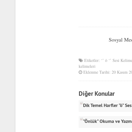
Sosyal Me
Etiketler:
‘’ ö ‘’ Sesi Kelim
kelimeleri
Eklenme Tarihi: 20 Kasım 2
Diğer Konular
Dik Temel Harfler ”ö” Ses
”Önlük” Okuma ve Yazm