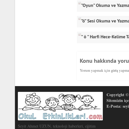
”Oyun” Okuma ve Yazma
”ö” Sesi Okuma ve Yazm
” ö ” Harfi Hece-Kelime 
Konu hakkında yor
Yorum yapmak için
giriş
yapmal
Copyright © 
Sitemizin iç
E-Posta: se
Seyit Ahmet UZUN, teknoloji haberleri, eğitim