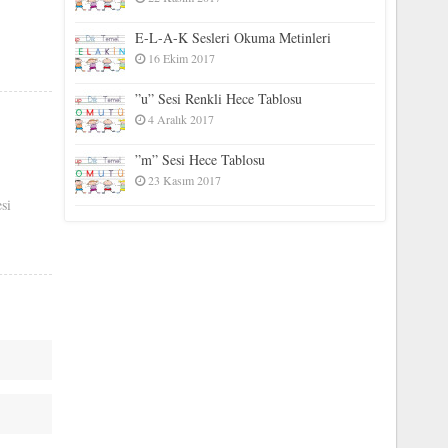
E-L-A-K Sesleri Okuma Metinleri
16 Ekim 2017
”u” Sesi Renkli Hece Tablosu
4 Aralık 2017
”m” Sesi Hece Tablosu
23 Kasım 2017
esi