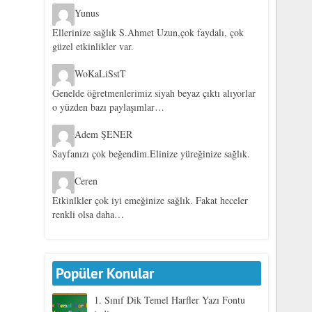
Yunus
Ellerinize sağlık S.Ahmet Uzun,çok faydalı, çok
güzel etkinlikler var.
WoKaLiSstT
Genelde öğretmenlerimiz siyah beyaz çıktı alıyorlar
o yüzden bazı paylaşımlar…
Adem ŞENER
Sayfanızı çok beğendim.Elinize yüreğinize sağlık.
Ceren
Etkinlkler çok iyi emeğinize sağlık. Fakat heceler
renkli olsa daha…
Popüler Konular
1. Sınıf Dik Temel Harfler Yazı Fontu