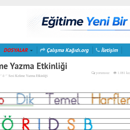
DOSYALAR
Çalışma Kağıdı.org
İletişim
lime Yazma Etkinliği
yorumsuz
1.081 ke
‘’ ö ‘’ Sesi Kelime Yazma Etkinliği