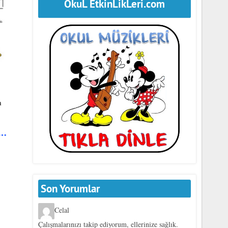
OkuL EtkinLikLeri.com
m
z…
Son Yorumlar
Celal
Çalışmalarınızı takip ediyorum, ellerinize sağlık.