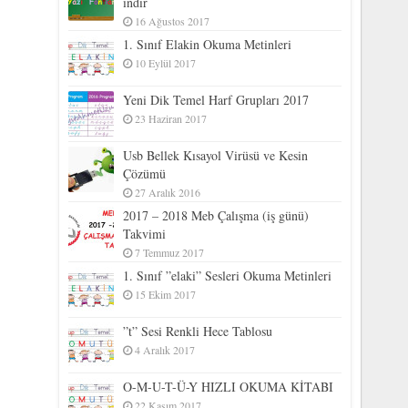
indir
16 Ağustos 2017
1. Sınıf Elakin Okuma Metinleri
10 Eylül 2017
Yeni Dik Temel Harf Grupları 2017
23 Haziran 2017
Usb Bellek Kısayol Virüsü ve Kesin
Çözümü
27 Aralık 2016
2017 – 2018 Meb Çalışma (iş günü)
Takvimi
7 Temmuz 2017
1. Sınıf ”elaki” Sesleri Okuma Metinleri
15 Ekim 2017
”t” Sesi Renkli Hece Tablosu
4 Aralık 2017
O-M-U-T-Ü-Y HIZLI OKUMA KİTABI
22 Kasım 2017