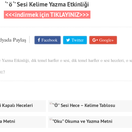
‘’ ö ‘’ Sesi Kelime Yazma Etkinliği
<<<indirmek için TIKLAYINIZ>>>
dyada Paylaş
Facebook
Twitter
Google+
e Yazma Etkinliği
,
dik temel harfler o sesi
,
dik temel harfler o sesi heceleri
,
o s
017
i Kapalı Heceleri
‘’Ö’’ Sesi Hece – Kelime Tablosu
a Metni
”Oku” Okuma ve Yazma Metni