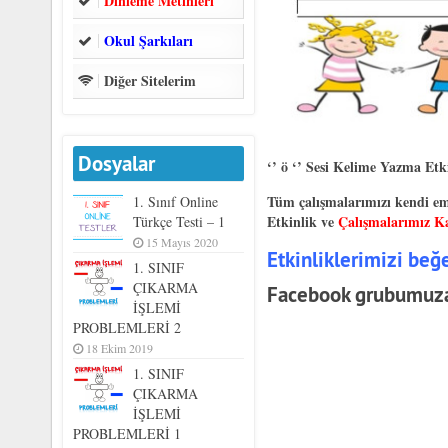
Dinleme Metinleri
Okul Şarkıları
Diğer Sitelerim
Dosyalar
‘’ ö ‘’ Sesi Kelime Yazma Etki
Tüm çalışmalarımızı kendi em
1. Sınıf Online
Etkinlik ve
Çalışmalarımız Ka
Türkçe Testi – 1
15 Mayıs 2020
Etkinliklerimizi be
1. SINIF
ÇIKARMA
Facebook grubumuza
İŞLEMİ
PROBLEMLERİ 2
18 Ekim 2019
1. SINIF
ÇIKARMA
İŞLEMİ
PROBLEMLERİ 1