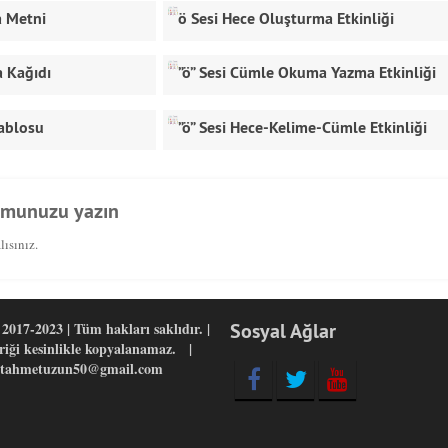
 Metni
ö Sesi Hece Oluşturma Etkinliği
a Kağıdı
”ö” Sesi Cümle Okuma Yazma Etkinliği
Tablosu
”ö” Sesi Hece-Kelime-Cümle Etkinliği
umunuzu yazın
ısınız.
2017-2023 | Tüm hakları saklıdır. |
Sosyal Ağlar
eriği kesinlikle kopyalanamaz. |
yitahmetuzun50@gmail.com