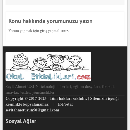
Konu hakkında yorumunuzu yazın
Yorum yapmak için
giriş
yapmalısınız.
Seyit Ahmet UZUN, teknoloji haberleri, eğitim dosyaları, ilkokul,
sınavlar, testler, yönetmelikler
Copyright © 2017-2023 | Tüm hakları saklıdır. | Sitemizin içeriği
kesinlikle kopyalanamaz. | E-Posta:
seyitahmetuzun50@gmail.com
Sosyal Ağlar