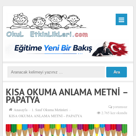
KISA OKUMA ANLAMA METNİ –
PAPATYA
yorumsuz
Anasayfa
››
1. Sınıf Okuma Metinleri
››
2.765 kez okundu
KISA OKUMA ANLAMA METNİ – PAPATYA