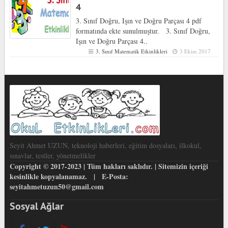
4
3. Sınıf Doğru, Işın ve Doğru Parçası 4 pdf
formatında ekte sunulmuştur. 3. Sınıf Doğru,
Işın ve Doğru Parçası 4..
3. Sınıf Matematik Etkinlikleri
3 Ekim 2017
Seyit Ahmet UZUN, teknoloji haberleri, eğitim dosyaları, ilkokul,
sınavlar, testler, yönetmelikler
Copyright © 2017-2023 | Tüm hakları saklıdır. | Sitemizin içeriği
kesinlikle kopyalanamaz. | E-Posta:
seyitahmetuzun50@gmail.com
Sosyal Ağlar