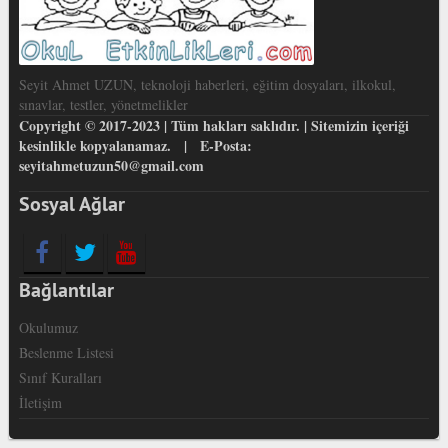
Seyit Ahmet UZUN, teknoloji haberleri, eğitim dosyaları, ilkokul,
sınavlar, testler, yönetmelikler
Copyright © 2017-2023 | Tüm hakları saklıdır. | Sitemizin içeriği
kesinlikle kopyalanamaz. | E-Posta:
seyitahmetuzun50@gmail.com
Sosyal Ağlar
Bağlantılar
Okulumuz
Beslenme Listesi
Sınıf Kuralları
İletişim