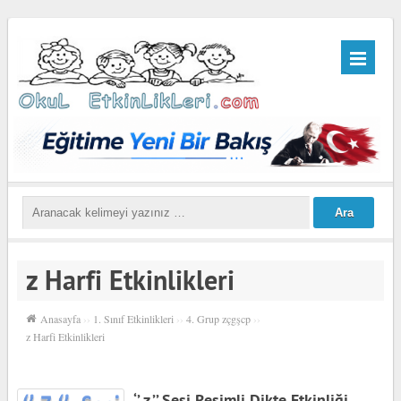
z Harfi Etkinlikleri
Anasayfa
››
1. Sınıf Etkinlikleri
››
4. Grup zçgşcp
››
z Harfi Etkinlikleri
‘’ z ’’ Sesi Resimli Dikte Etkinliği