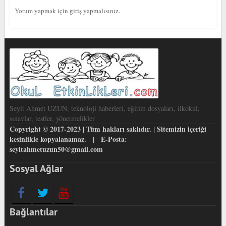
Yorum yapmak için
giriş
yapmalısınız.
Seyit Ahmet UZUN, teknoloji haberleri, eğitim dosyaları, ilkokul,
sınavlar, testler, yönetmelikler
Copyright © 2017-2023 | Tüm hakları saklıdır. | Sitemizin içeriği
kesinlikle kopyalanamaz. | E-Posta:
seyitahmetuzun50@gmail.com
Sosyal Ağlar
Bağlantılar