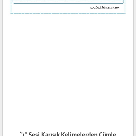
‘’ı’’ Sesi Karışık Kelimelerden Cümle