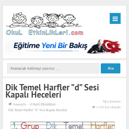
Dik Temel Harfler ”d” Sesi
Kapalı Heceleri
yorumsuz
Anasayfa
››
d Harfi Etkinlikleri
››
1.430 kez okundu
Dik Temel Harfler ”d” Sesi Kapalı Heceleri