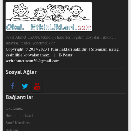
Seyit Ahmet UZUN, teknoloji haberleri, eğitim dosyaları, ilkokul,
sınavlar, testler, yönetmelikler
Copyright © 2017-2023 | Tüm hakları saklıdır. | Sitemizin içeriği
kesinlikle kopyalanamaz. | E-Posta:
seyitahmetuzun50@gmail.com
Sosyal Ağlar
Bağlantılar
Okulumuz
Beslenme Listesi
Sınıf Kuralları
İletişim