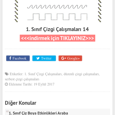
1. Sınıf Çizgi Çalışmaları 14
<<<indirmek için TIKLAYINIZ>>>
Facebook
Twitter
Google+
Etiketler:
1. Sınıf Çizgi Çalışmaları
,
düzenli çizgi çalışmaları
,
serbest çizgi çalışmaları
Eklenme Tarihi: 19 Eylül 2017
Diğer Konular
1. Sınıf Çiz Boya Etkinlikleri Araba