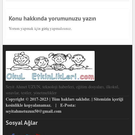
Konu hakkında yorumunuzu yazın
Yorum yapmak için
giriş
yapmalısınız.
Seyit Ahmet UZUN, teknoloji haberleri, eğitim dosyaları, ilkokul,
sınavlar, testler, yönetmelikler
Copyright © 2017-2023 | Tüm hakları saklıdır. | Sitemizin içeriği
kesinlikle kopyalanamaz. | E-Posta:
seyitahmetuzun50@gmail.com
Sosyal Ağlar