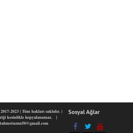
2017-2023 | Tüm hakları saklıdır. |
Sosyal Ağlar
eriği kesinlikle kopyalanamaz. |
yitahmetuzun50@gmail.com