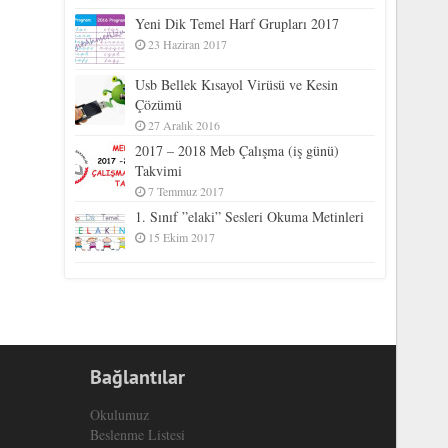
Yeni Dik Temel Harf Grupları 2017
23 Haziran 2017
Usb Bellek Kısayol Virüsü ve Kesin
Çözümü
27 Aralık 2016
2017 – 2018 Meb Çalışma (iş günü)
Takvimi
7 Temmuz 2017
1. Sınıf ”elaki” Sesleri Okuma Metinleri
15 Ekim 2017
Bağlantılar
Okulumuz
Beslenme Listesi