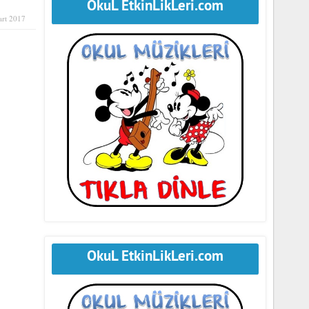
OkuL EtkinLikLeri.com
art 2017
OkuL EtkinLikLeri.com