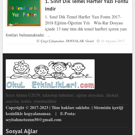
1. Sınıf Dik Temel Harfler Yazı Fontu
indir
1. Sınıf Dik Temel Harfler Yazı Fontu 2017-
2018 Eğitim-Öğretim Yılı Win-Rar Dosyası
içinde 13 tane tüm dik temel harfleri içeren yazı
fontları bulunmaktadır. ..
Çizgi Çalışmaları
,
DOSYALAR
,
Genel
16 Ağustos 2017
Seyit Ahmet UZUN, teknoloji haberleri, eğitim dosyaları, ilkokul,
sınavlar, testler, yönetmelikler
Copyright © 2017-2023 | Tüm hakları saklıdır. | Sitemizin içeriği
kesinlikle kopyalanamaz. | E-Posta:
seyitahmetuzun50@gmail.com
Sosyal Ağlar