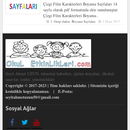
Çizgi Film Karakterleri Boyama Sayfaları 14
sayfa olarak pdf formatında ekte sunulmuştur.
Çizgi Film Karakterleri Boyama..
1. Grup elakin
,
Boyama Sayfaları
2 Ekim 2017
Seyit Ahmet UZUN, teknoloji haberleri, eğitim dosyaları, ilkokul,
sınavlar, testler, yönetmelikler
Copyright © 2017-2023 | Tüm hakları saklıdır. | Sitemizin içeriği
kesinlikle kopyalanamaz. | E-Posta:
seyitahmetuzun50@gmail.com
Sosyal Ağlar