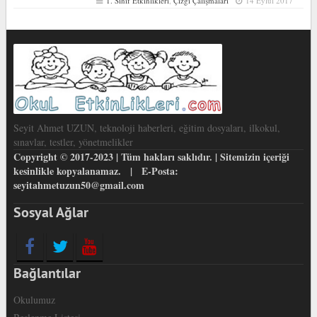
1. Sınıf Etkinlikleri
,
Çizgi Çalışmaları
14 Eylül 2017
Seyit Ahmet UZUN, teknoloji haberleri, eğitim dosyaları, ilkokul,
sınavlar, testler, yönetmelikler
Copyright © 2017-2023 | Tüm hakları saklıdır. | Sitemizin içeriği
kesinlikle kopyalanamaz. | E-Posta:
seyitahmetuzun50@gmail.com
Sosyal Ağlar
Bağlantılar
Okulumuz