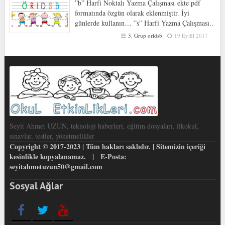
”b” Harfi Noktalı Yazma Çalışması ekte pdf
formatında özgün olarak eklenmiştir. İyi
günlerde kullanın… ”s” Harfi Yazma Çalışması..
3. Grup oridsb
19 Eylül 2017
Seyit Ahmet UZUN, teknoloji haberleri, eğitim dosyaları, ilkokul,
sınavlar, testler, yönetmelikler
Copyright © 2017-2023 | Tüm hakları saklıdır. | Sitemizin içeriği
kesinlikle kopyalanamaz. | E-Posta:
seyitahmetuzun50@gmail.com
Sosyal Ağlar