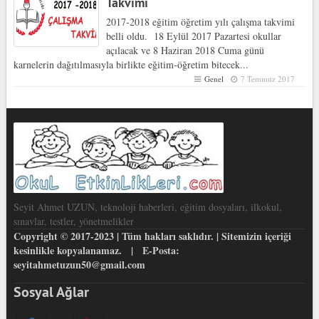
Takvimi
2017-2018 eğitim öğretim yılı çalışma takvimi
belli oldu. 18 Eylül 2017 Pazartesi okullar
açılacak ve 8 Haziran 2018 Cuma günü
karnelerin dağıtılmasıyla birlikte eğitim-öğretim bitecek...
Genel
7 Temmuz 2017
Seyit Ahmet UZUN, teknoloji haberleri, eğitim dosyaları, ilkokul,
sınavlar, testler, yönetmelikler
Copyright © 2017-2023 | Tüm hakları saklıdır. | Sitemizin içeriği
kesinlikle kopyalanamaz. | E-Posta:
seyitahmetuzun50@gmail.com
Sosyal Ağlar