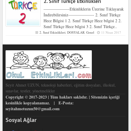
2. Sınıf Türkçe Etkinlikleri
——————-Etkinliklerin Üzerine Tıklayarak
İndirebilirsiniz——————- 2. Sınıf Türkçe
Hece Bilgisi 1 2. Sınıf Türkçe Hece bilgisi 2 2.
Sınıf Türkçe Hece bilgisi 3 2. Sınıf Türkçe..
2. Sınıf Etkinlikleri
,
DOSYALAR
,
Genel
11 Nisan 2017
Seyit Ahmet UZUN, teknoloji haberleri, eğitim dosyaları, ilkokul,
sınavlar, testler, yönetmelikler
Copyright © 2017-2023 | Tüm hakları saklıdır. | Sitemizin içeriği
kesinlikle kopyalanamaz. | E-Posta:
seyitahmetuzun50@gmail.com
Sosyal Ağlar