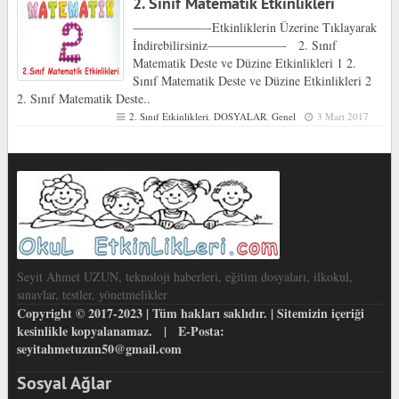
2. Sınıf Matematik Etkinlikleri
——————-Etkinliklerin Üzerine Tıklayarak
İndirebilirsiniz——————- 2. Sınıf
Matematik Deste ve Düzine Etkinlikleri 1 2.
Sınıf Matematik Deste ve Düzine Etkinlikleri 2
2. Sınıf Matematik Deste..
2. Sınıf Etkinlikleri
,
DOSYALAR
,
Genel
3 Mart 2017
Seyit Ahmet UZUN, teknoloji haberleri, eğitim dosyaları, ilkokul,
sınavlar, testler, yönetmelikler
Copyright © 2017-2023 | Tüm hakları saklıdır. | Sitemizin içeriği
kesinlikle kopyalanamaz. | E-Posta:
seyitahmetuzun50@gmail.com
Sosyal Ağlar