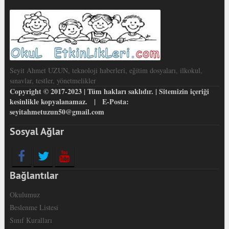
Seyit Ahmet UZUN, teknoloji haberleri, eğitim dosyaları, ilkokul,
sınavlar, testler, yönetmelikler
Copyright © 2017-2023 | Tüm hakları saklıdır. | Sitemizin içeriği
kesinlikle kopyalanamaz. | E-Posta:
seyitahmetuzun50@gmail.com
Sosyal Ağlar
Bağlantılar
Okulumuz
Beslenme Listesi
Sınıf Kuralları